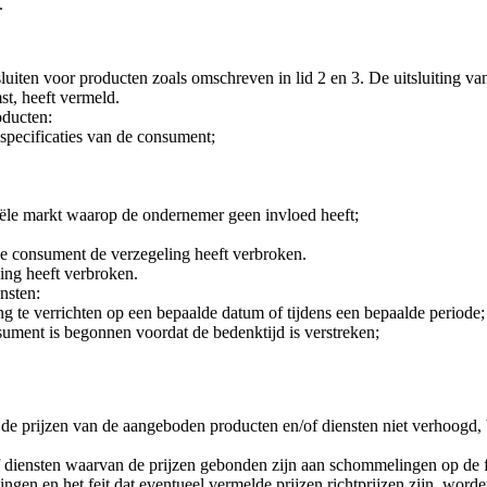
.
iten voor producten zoals omschreven in lid 2 en 3. De uitsluiting van 
st, heeft vermeld.
oducten:
specificaties van de consument;
ële markt waarop de ondernemer geen invloed heeft;
 consument de verzegeling heeft verbroken.
ing heeft verbroken.
ensten:
ding te verrichten op een bepaalde datum of tijdens een bepaalde periode;
ument is begonnen voordat de bedenktijd is verstreken;
e prijzen van de aangeboden producten en/of diensten niet verhoogd, 
f diensten waarvan de prijzen gebonden zijn aan schommelingen op de 
en en het feit dat eventueel vermelde prijzen richtprijzen zijn, worde