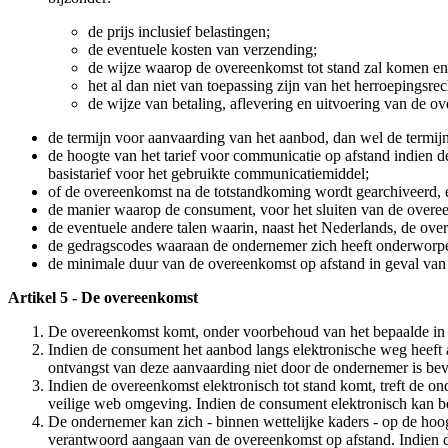
de prijs inclusief belastingen;
de eventuele kosten van verzending;
de wijze waarop de overeenkomst tot stand zal komen en
het al dan niet van toepassing zijn van het herroepingsrec
de wijze van betaling, aflevering en uitvoering van de o
de termijn voor aanvaarding van het aanbod, dan wel de termij
de hoogte van het tarief voor communicatie op afstand indien 
basistarief voor het gebruikte communicatiemiddel;
of de overeenkomst na de totstandkoming wordt gearchiveerd, e
de manier waarop de consument, voor het sluiten van de overee
de eventuele andere talen waarin, naast het Nederlands, de ov
de gedragscodes waaraan de ondernemer zich heeft onderworpe
de minimale duur van de overeenkomst op afstand in geval van 
Artikel 5 - De overeenkomst
De overeenkomst komt, onder voorbehoud van het bepaalde in l
Indien de consument het aanbod langs elektronische weg heeft
ontvangst van deze aanvaarding niet door de ondernemer is be
Indien de overeenkomst elektronisch tot stand komt, treft de on
veilige web omgeving. Indien de consument elektronisch kan be
De ondernemer kan zich - binnen wettelijke kaders - op de hoogt
verantwoord aangaan van de overeenkomst op afstand. Indien d