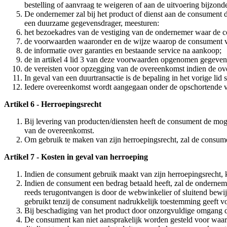
bestelling of aanvraag te weigeren of aan de uitvoering bijzon
De ondernemer zal bij het product of dienst aan de consument 
een duurzame gegevensdrager, meesturen:
het bezoekadres van de vestiging van de ondernemer waar de c
de voorwaarden waaronder en de wijze waarop de consument van 
de informatie over garanties en bestaande service na aankoop;
de in artikel 4 lid 3 van deze voorwaarden opgenomen gegevens
de vereisten voor opzegging van de overeenkomst indien de ove
In geval van een duurtransactie is de bepaling in het vorige lid 
Iedere overeenkomst wordt aangegaan onder de opschortende v
Artikel 6 - Herroepingsrecht
Bij levering van producten/diensten heeft de consument de mo
van de overeenkomst.
Om gebruik te maken van zijn herroepingsrecht, zal de consument 
Artikel 7 - Kosten in geval van herroeping
Indien de consument gebruik maakt van zijn herroepingsrecht, 
Indien de consument een bedrag betaald heeft, zal de onderneme
reeds terugontvangen is door de webwinkelier of sluitend bewi
gebruikt tenzij de consument nadrukkelijk toestemming geeft v
Bij beschadiging van het product door onzorgvuldige omgang d
De consument kan niet aansprakelijk worden gesteld voor waarde