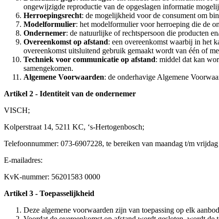
ongewijzigde reproductie van de opgeslagen informatie mogeli
Herroepingsrecht
: de mogelijkheid voor de consument om binn
Modelformulier
: het modelformulier voor herroeping die de o
Ondernemer
: de natuurlijke of rechtspersoon die producten e
Overeenkomst op afstand
: een overeenkomst waarbij in het k
overeenkomst uitsluitend gebruik gemaakt wordt van één of me
Techniek voor communicatie op afstand
: middel dat kan wor
samengekomen.
Algemene Voorwaarden
: de onderhavige Algemene Voorwaa
Artikel 2 - Identiteit van de ondernemer
VISCH;
Kolperstraat 14, 5211 KC, ‘s-Hertogenbosch;
Telefoonnummer: 073-6907228, te bereiken van maandag t/m vrijdag v
E-mailadres:
KvK-nummer: 56201583 0000
Artikel 3 - Toepasselijkheid
Deze algemene voorwaarden zijn van toepassing op elk aanbod
Voordat de overeenkomst op afstand wordt gesloten, wordt de te