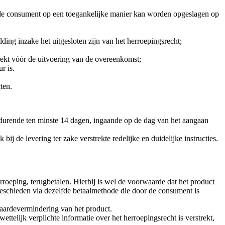
or de consument op een toegankelijke manier kan worden opgeslagen op
ng inzake het uitgesloten zijn van het herroepingsrecht;
rekt vóór de uitvoering van de overeenkomst;
r is.
ten.
durende ten minste 14 dagen, ingaande op de dag van het aangaan
ij de levering ter zake verstrekte redelijke en duidelijke instructies.
roeping, terugbetalen. Hierbij is wel de voorwaarde dat het product
eschieden via dezelfde betaalmethode die door de consument is
aardevermindering van het product.
elijk verplichte informatie over het herroepingsrecht is verstrekt,