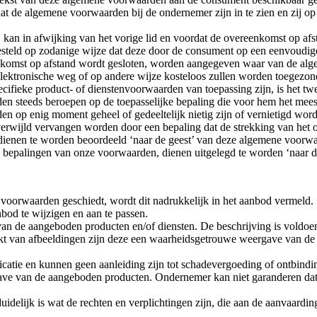
t de algemene voorwaarden bij de ondernemer zijn in te zien en zij o
, kan in afwijking van het vorige lid en voordat de overeenkomst op af
esteld op zodanige wijze dat deze door de consument op een eenvoudi
ereenkomst op afstand wordt gesloten, worden aangegeven waar van de 
lektronische weg of op andere wijze kosteloos zullen worden toegezon
cifieke product- of dienstenvoorwaarden van toepassing zijn, is het t
n steeds beroepen op de toepasselijke bepaling die voor hem het meest
n op enig moment geheel of gedeeltelijk nietig zijn of vernietigd wor
nverwijld vervangen worden door een bepaling dat de strekking van het 
, dienen te worden beoordeeld ‘naar de geest’ van deze algemene voorw
e bepalingen van onze voorwaarden, dienen uitgelegd te worden ‘naar 
 voorwaarden geschiedt, wordt dit nadrukkelijk in het aanbod vermeld.
bod te wijzigen en aan te passen.
an de aangeboden producten en/of diensten. De beschrijving is voldoe
t van afbeeldingen zijn deze een waarheidsgetrouwe weergave van de a
ndicatie en kunnen geen aanleiding zijn tot schadevergoeding of ontbind
ave van de aangeboden producten. Ondernemer kan niet garanderen da
delijk is wat de rechten en verplichtingen zijn, die aan de aanvaarding