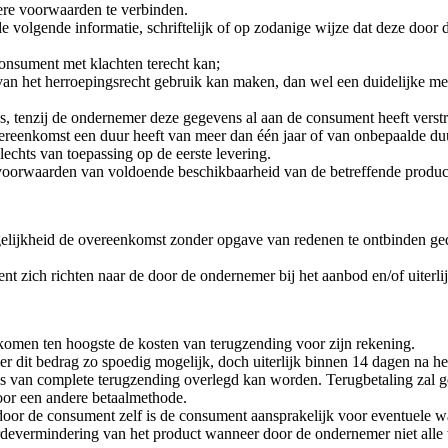
dere voorwaarden te verbinden.
de volgende informatie, schriftelijk of op zodanige wijze dat deze do
onsument met klachten terecht kan;
het herroepingsrecht gebruik kan maken, dan wel een duidelijke meldi
, tenzij de ondernemer deze gegevens al aan de consument heeft verst
reenkomst een duur heeft van meer dan één jaar of van onbepaalde duu
slechts van toepassing op de eerste levering.
oorwaarden van voldoende beschikbaarheid van de betreffende produc
gelijkheid de overeenkomst zonder opgave van redenen te ontbinden ge
zich richten naar de door de ondernemer bij het aanbod en/of uiterlijk b
komen ten hoogste de kosten van terugzending voor zijn rekening.
r dit bedrag zo spoedig mogelijk, doch uiterlijk binnen 14 dagen na her
js van complete terugzending overlegd kan worden. Terugbetaling zal g
oor een andere betaalmethode.
oor de consument zelf is de consument aansprakelijk voor eventuele w
vermindering van het product wanneer door de ondernemer niet alle wett