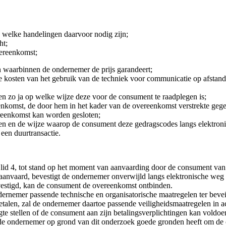
 welke handelingen daarvoor nodig zijn;
ht;
vereenkomst;
n waarbinnen de ondernemer de prijs garandeert;
de kosten van het gebruik van de techniek voor communicatie op afstan
n zo ja op welke wijze deze voor de consument te raadplegen is;
nkomst, de door hem in het kader van de overeenkomst verstrekte gegev
ereenkomst kan worden gesloten;
n en de wijze waarop de consument deze gedragscodes langs elektron
een duurtransactie.
id 4, tot stand op het moment van aanvaarding door de consument van 
 aanvaard, bevestigt de ondernemer onverwijld langs elektronische weg
vestigd, kan de consument de overeenkomst ontbinden.
dernemer passende technische en organisatorische maatregelen ter bevei
talen, zal de ondernemer daartoe passende veiligheidsmaatregelen in 
e stellen of de consument aan zijn betalingsverplichtingen kan voldoen,
e ondernemer op grond van dit onderzoek goede gronden heeft om de ov