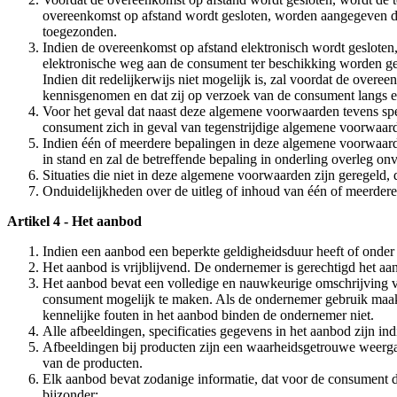
overeenkomst op afstand wordt gesloten, worden aangegeven da
toegezonden.
Indien de overeenkomst op afstand elektronisch wordt gesloten
elektronische weg aan de consument ter beschikking worden g
Indien dit redelijkerwijs niet mogelijk is, zal voordat de ov
kennisgenomen en dat zij op verzoek van de consument langs e
Voor het geval dat naast deze algemene voorwaarden tevens spe
consument zich in geval van tegenstrijdige algemene voorwaarde
Indien één of meerdere bepalingen in deze algemene voorwaarde
in stand en zal de betreffende bepaling in onderling overleg o
Situaties die niet in deze algemene voorwaarden zijn geregeld
Onduidelijkheden over de uitleg of inhoud van één of meerder
Artikel 4 - Het aanbod
Indien een aanbod een beperkte geldigheidsduur heeft of onder
Het aanbod is vrijblijvend. De ondernemer is gerechtigd het aan
Het aanbod bevat een volledige en nauwkeurige omschrijving v
consument mogelijk te maken. Als de ondernemer gebruik maak
kennelijke fouten in het aanbod binden de ondernemer niet.
Alle afbeeldingen, specificaties gegevens in het aanbod zijn i
Afbeeldingen bij producten zijn een waarheidsgetrouwe weerg
van de producten.
Elk aanbod bevat zodanige informatie, dat voor de consument dui
bijzonder: