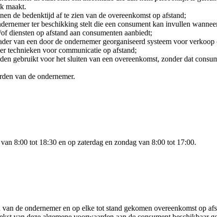
jk maakt.
en de bedenktijd af te zien van de overeenkomst op afstand;
ndernemer ter beschikking stelt die een consument kan invullen wanneer
n/of diensten op afstand aan consumenten aanbiedt;
ader van een door de ondernemer georganiseerd systeem voor verkoop op
er technieken voor communicatie op afstand;
den gebruikt voor het sluiten van een overeenkomst, zonder dat consume
rden van de ondernemer.
an 8:00 tot 18:30 en op zaterdag en zondag van 8:00 tot 17:00.
 van de ondernemer en op elke tot stand gekomen overeenkomst op afs
kst van deze algemene voorwaarden aan de consument beschikbaar gesteld