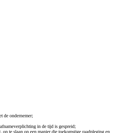
met de ondernemer;
fnameverplichting in de tijd is gespreid;
t, op te slaan op een manier die toekomstige raadpleging en