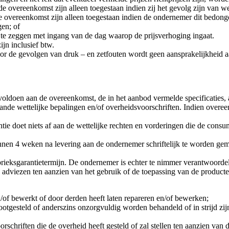
overeenkomst zijn alleen toegestaan indien zij het gevolg zijn van wet
 overeenkomst zijn alleen toegestaan indien de ondernemer dit bedonge
gen; of
e zeggen met ingang van de dag waarop de prijsverhoging ingaat.
jn inclusief btw.
or de gevolgen van druk – en zetfouten wordt geen aansprakelijkheid aa
voldoen aan de overeenkomst, de in het aanbod vermelde specificaties, 
de wettelijke bepalingen en/of overheidsvoorschriften. Indien overee
antie doet niets af aan de wettelijke rechten en vorderingen die de c
nen 4 weken na levering aan de ondernemer schriftelijk te worden gem
ieksgarantietermijn. De ondernemer is echter te nimmer verantwoordeli
 adviezen ten aanzien van het gebruik of de toepassing van de producte
/of bewerkt of door derden heeft laten repareren en/of bewerken;
otgesteld of anderszins onzorgvuldig worden behandeld of in strijd zi
rschriften die de overheid heeft gesteld of zal stellen ten aanzien van 