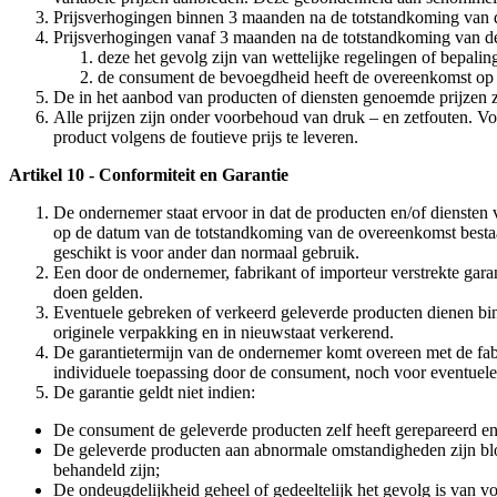
Prijsverhogingen binnen 3 maanden na de totstandkoming van de 
Prijsverhogingen vanaf 3 maanden na de totstandkoming van de
deze het gevolg zijn van wettelijke regelingen of bepalin
de consument de bevoegdheid heeft de overeenkomst op t
De in het aanbod van producten of diensten genoemde prijzen zi
Alle prijzen zijn onder voorbehoud van druk – en zetfouten. Vo
product volgens de foutieve prijs te leveren.
Artikel 10 - Conformiteit en Garantie
De ondernemer staat ervoor in dat de producten en/of diensten 
op de datum van de totstandkoming van de overeenkomst bestaan
geschikt is voor ander dan normaal gebruik.
Een door de ondernemer, fabrikant of importeur verstrekte gar
doen gelden.
Eventuele gebreken of verkeerd geleverde producten dienen bin
originele verpakking en in nieuwstaat verkerend.
De garantietermijn van de ondernemer komt overeen met de fabr
individuele toepassing door de consument, noch voor eventuele
De garantie geldt niet indien:
De consument de geleverde producten zelf heeft gerepareerd en
De geleverde producten aan abnormale omstandigheden zijn blo
behandeld zijn;
De ondeugdelijkheid geheel of gedeeltelijk het gevolg is van voo