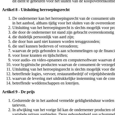
dit dient te gebeuren voor het sluiten van de koopovereenkomst
Artikel 8 - Uitsluiting herroepingsrecht
De ondernemer kan het herroepingsrecht van de consument uitslu
in het aanbod, althans tijdig voor het sluiten van de overeenkom
Uitsluiting van het herroepingsrecht is slechts mogelijk voor pr
die door de ondernemer tot stand zijn gebracht overeenkomstig 
die duidelijk persoonlijk van aard zijn;
die door hun aard niet kunnen worden teruggezonden;
die snel kunnen bederven of verouderen;
waarvan de prijs gebonden is aan schommelingen op de financi
voor losse kranten en tijdschriften;
voor audio- en video-opnamen en computersoftware waarvan de
voor hygiënische producten waarvan de consument de verzegel
Uitsluiting van het herroepingsrecht is slechts mogelijk voor di
betreffende logies, vervoer, restaurantbedrijf of vrijetijdsbeste
waarvan de levering met uitdrukkelijke instemming van de cons
betreffende weddenschappen en loterijen.
Artikel 9 - De prijs
Gedurende de in het aanbod vermelde geldigheidsduur worden d
tarieven.
In afwijking van het vorige lid kan de ondernemer producten o
variabele prijzen aanbieden. Deze gebondenheid aan schommeling