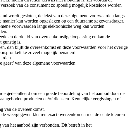
p verzoek van de consument zo spoedig mogelijk kosteloos worden
stand wordt gesloten, de tekst van deze algemene voorwaarden langs
ge manier kan worden opgeslagen op een duurzame gegevensdrager.
algemene voorwaarden langs elektronische weg kan worden
den.
weede en derde lid van overeenkomstige toepassing en kan de
 gunstig is.
den, dan blijft de overeenkomst en deze voorwaarden voor het overige
oorspronkelijke zoveel mogelijk benaderd.
aarden.
de geest’ van deze algemene voorwaarden.
nde gedetailleerd om een goede beoordeling van het aanbod door de
angeboden producten en/of diensten. Kennelijke vergissingen of
ing van de overeenkomst.
t de weergegeven kleuren exact overeenkomen met de echte kleuren
 van het aanbod zijn verbonden. Dit betreft in het